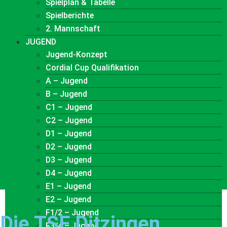
Spielplan & Tabelle
Spielberichte
2. Mannschaft
JUGEND
Jugend-Konzept
Cordial Cup Qualifikation
A – Jugend
B – Jugend
C1 – Jugend
C2 – Jugend
D1 – Jugend
D2 – Jugend
D3 – Jugend
D4 – Jugend
E1 – Jugend
E2 – Jugend
F1/2 – Jugend
Die TSF Ditzingen
F3/4 – Jugend