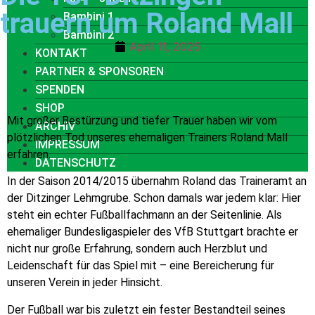
trauern um Roland Mall
Bambini 1
Bambini 2
April 11, 2025
KONTAKT
PARTNER & SPONSOREN
SPENDEN
SHOP
Mit großer Bestürzung und tiefer Trauer haben wir vom
ARCHIV
plötzlichen Tod unseres ehemaligen Trainers Roland Mall
IMPRESSUM
erfahren.
DATENSCHUTZ
In der Saison 2014/2015 übernahm Roland das Traineramt an
der Ditzinger Lehmgrube. Schon damals war jedem klar: Hier
steht ein echter Fußballfachmann an der Seitenlinie. Als
ehemaliger Bundesligaspieler des VfB Stuttgart brachte er
nicht nur große Erfahrung, sondern auch Herzblut und
Leidenschaft für das Spiel mit – eine Bereicherung für
unseren Verein in jeder Hinsicht.
Der Fußball war bis zuletzt ein fester Bestandteil seines