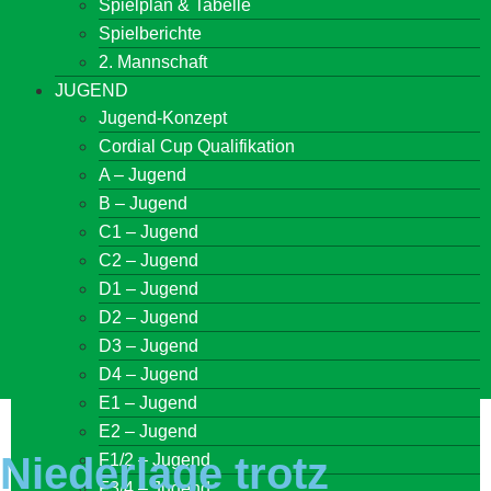
Spielplan & Tabelle
Spielberichte
2. Mannschaft
JUGEND
Jugend-Konzept
Cordial Cup Qualifikation
A – Jugend
B – Jugend
C1 – Jugend
C2 – Jugend
D1 – Jugend
D2 – Jugend
D3 – Jugend
D4 – Jugend
E1 – Jugend
E2 – Jugend
Niederlage trotz
F1/2 – Jugend
F3/4 – Jugend