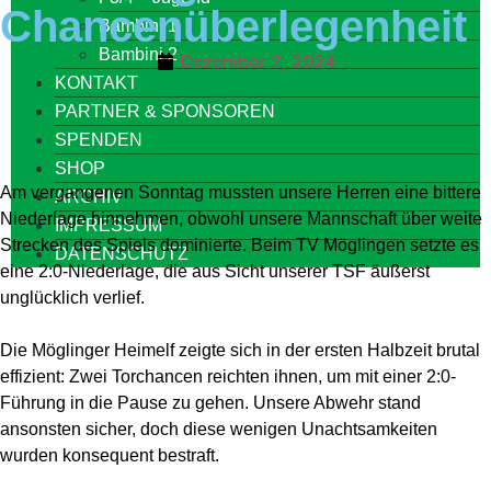
Chancenüberlegenheit
Bambini 1
Bambini 2
Dezember 2, 2024
KONTAKT
PARTNER & SPONSOREN
SPENDEN
SHOP
Am vergangenen Sonntag mussten unsere Herren eine bittere
ARCHIV
Niederlage hinnehmen, obwohl unsere Mannschaft über weite
IMPRESSUM
Strecken des Spiels dominierte. Beim TV Möglingen setzte es
DATENSCHUTZ
eine 2:0-Niederlage, die aus Sicht unserer TSF äußerst
unglücklich verlief.
Die Möglinger Heimelf zeigte sich in der ersten Halbzeit brutal
effizient: Zwei Torchancen reichten ihnen, um mit einer 2:0-
Führung in die Pause zu gehen. Unsere Abwehr stand
ansonsten sicher, doch diese wenigen Unachtsamkeiten
wurden konsequent bestraft.